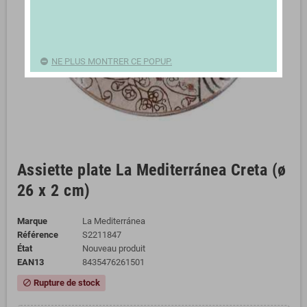
NE PLUS MONTRER CE POPUP.
Assiette plate La Mediterránea Creta (ø
26 x 2 cm)
Marque
La Mediterránea
Référence
S2211847
État
Nouveau produit
EAN13
8435476261501
Rupture de stock
block