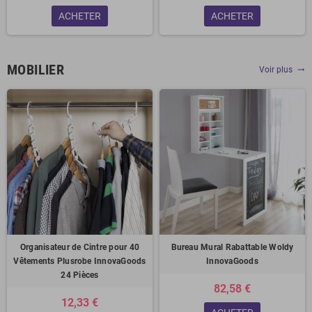
ACHETER
ACHETER
MOBILIER
Voir plus
trending_flat
Organisateur de Cintre pour 40
Bureau Mural Rabattable Woldy
Vêtements Plusrobe InnovaGoods
InnovaGoods
24 Pièces
82,58 €
12,33 €