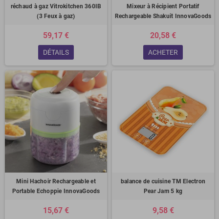
réchaud à gaz Vitrokitchen 360IB
Mixeur à Récipient Portatif
(3 Feux à gaz)
Rechargeable Shakuit InnovaGoods
59,17 €
20,58 €
DÉTAILS
ACHETER
Mini Hachoir Rechargeable et
balance de cuisine TM Electron
Portable Echoppie InnovaGoods
Pear Jam 5 kg
15,67 €
9,58 €