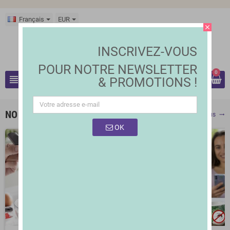
Français
EUR
close
INSCRIVEZ-VOUS
POUR
NOTRE NEWSLETTER
0
view_headline
& PROMOTIONS !
search
NOUVEAUX PRODUITS
Voir plus
trending_flat
OK