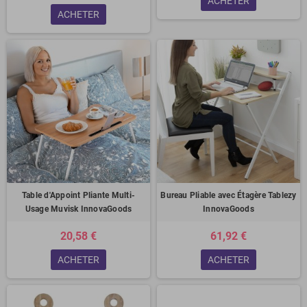
ACHETER
ACHETER
Table d'Appoint Pliante Multi-
Bureau Pliable avec Étagère Tablezy
Usage Muvisk InnovaGoods
InnovaGoods
20,58 €
61,92 €
ACHETER
ACHETER