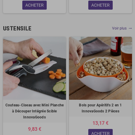
ACHETER
ACHETER
USTENSILE
Voir plus
trending_flat
Couteau-Ciseau avec Mini Planche
Bols pour Apéritifs 2 en 1
à Découper Intégrée Scible
InnovaGoods 2 Pièces
InnovaGoods
13,17 €
9,83 €
ACHETER