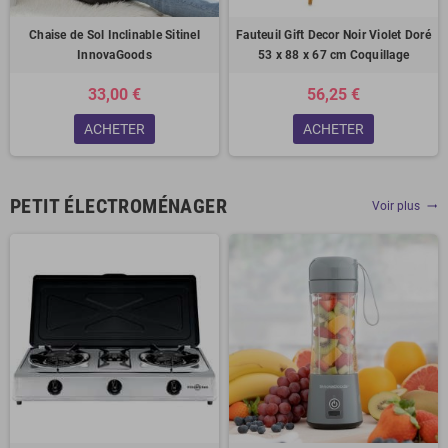
Chaise de Sol Inclinable Sitinel
Fauteuil Gift Decor Noir Violet Doré
InnovaGoods
53 x 88 x 67 cm Coquillage
33,00 €
56,25 €
ACHETER
ACHETER
PETIT ÉLECTROMÉNAGER
Voir plus
trending_flat