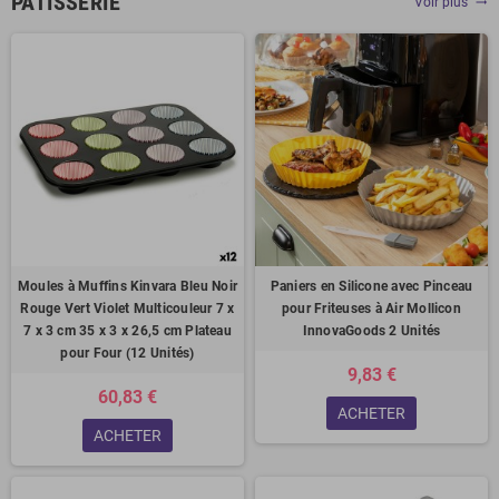
PÂTISSERIE
Voir plus
trending_flat
Moules à Muffins Kinvara Bleu Noir
Paniers en Silicone avec Pinceau
Rouge Vert Violet Multicouleur 7 x
pour Friteuses à Air Mollicon
7 x 3 cm 35 x 3 x 26,5 cm Plateau
InnovaGoods 2 Unités
pour Four (12 Unités)
9,83 €
60,83 €
ACHETER
ACHETER