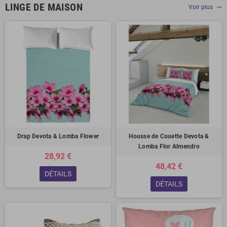
LINGE DE MAISON
Voir plus
trending_flat
Drap Devota & Lomba Flower
Housse de Couette Devota &
Lomba Flor Almendro
28,92 €
48,42 €
DÉTAILS
DÉTAILS