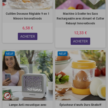
Cuillère Doseuse Réglable 9 en 1
Machine à Sceller les Sacs
Ninoon InnovaGoods
Rechargeable avec Aimant et Cutter
Rebasyl InnovaGoods
6,58 €
12,33 €
ACHETER
ACHETER
NEUF
NEUF
Lampe Anti-moustique avec
Éplucheur d'œufs Durs Shelloff