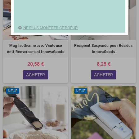
NE PLUS MONTRER CE POPUP.
Mug Isotherme avec Ventouse
Récipient Suspendu pour Résidus
Anti-Renversement InnovaGoods
InnovaGoods
20,58 €
8,25 €
ACHETER
ACHETER
NEUF
NEUF