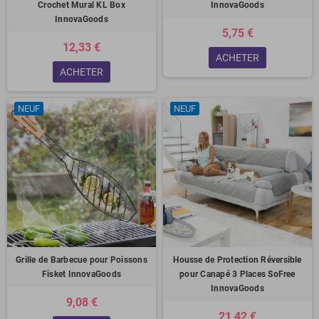
Crochet Mural KL Box
InnovaGoods
InnovaGoods
5,75 €
12,33 €
ACHETER
ACHETER
NEUF
NEUF
Grille de Barbecue pour Poissons
Housse de Protection Réversible
Fisket InnovaGoods
pour Canapé 3 Places SoFree
InnovaGoods
9,08 €
21,42 €