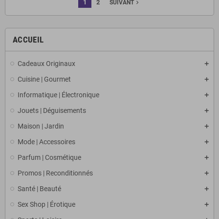
1
2
navigate_next
SUIVANT
ACCUEIL
Cadeaux Originaux
Cuisine | Gourmet
Informatique | Électronique
Jouets | Déguisements
Maison | Jardin
Mode | Accessoires
Parfum | Cosmétique
Promos | Reconditionnés
Santé | Beauté
Sex Shop | Érotique