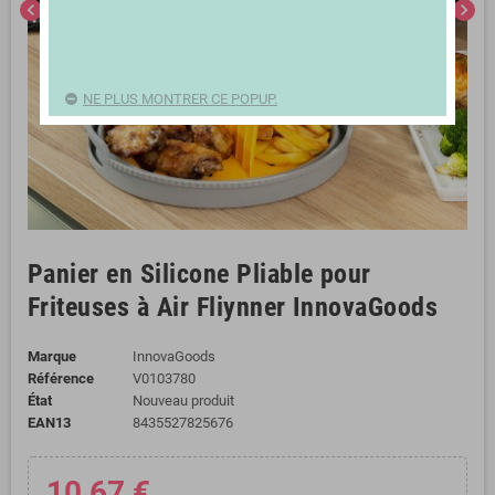
chevron_left
chevron_right
NE PLUS MONTRER CE POPUP.
Panier en Silicone Pliable pour
Friteuses à Air Fliynner InnovaGoods
Marque
InnovaGoods
Référence
V0103780
État
Nouveau produit
EAN13
8435527825676
10,67 €