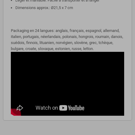
Léger et maniable: Facile à transporter et à ranger
Dimensions approx.: Ø21,5 x 7 cm
Packaging en 24 langues: anglais, français, espagnol, allemand,
italien, portugais, néerlandais, polonais, hongrois, roumain, danois,
suédois, finnois, lituanien, norvégien, slovène, grec, tchèque,
bulgare, croate, slovaque, estonien, russe, letton.