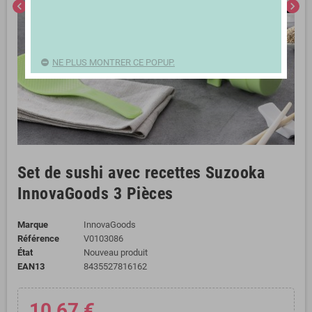
chevron_left
chevron_right
NE PLUS MONTRER CE POPUP.
Set de sushi avec recettes Suzooka
InnovaGoods 3 Pièces
Marque
InnovaGoods
Référence
V0103086
État
Nouveau produit
EAN13
8435527816162
10,67 €