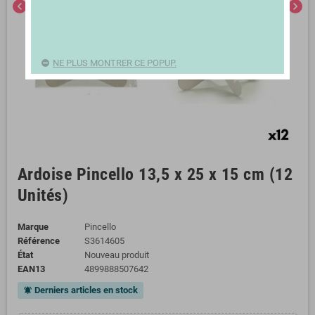
chevron_left
chevron_right
NE PLUS MONTRER CE POPUP.
Ardoise Pincello 13,5 x 25 x 15 cm (12
Unités)
Marque
Pincello
Référence
S3614605
État
Nouveau produit
EAN13
4899888507642
Derniers articles en stock
notifications_active