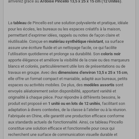
arriverez grâce au
Ardoise Pincello 13,5 x 25 x 15 cm (12 Unités)
.
La
tableau
de Pincello est une solution polyvalente et pratique, idéale
pour les écoles, les bureaux ou les espaces créatifs à la maison,
permettant d’exprimer idées, rappels ou notes de façon claire et
réutilisable. Conçue en
matériau synthétique résistant
, sa surface
assure une écriture fluide et un nettoyage facile, ce qui facilite
l’utilisation quotidienne et prolonge sa durabilité. Son
coloris noir
apporte élégance et améliore la visibilité de la craie ou des marqueurs
blancs et colorés, particulièrement utile lors de présentations ou de
travaux en groupe. Avec des
dimensions d’environ 13,5 x 25 x 15 cm
,
elle offre un format compact et maniable, adapté aux bureaux, petits
espaces ou activités mobiles. De plus, des
modèles assortis
sont
envoyés aléatoirement selon disponibilité, apportant variété et
originalité à chaque pièce. Pour répondre à différents besoins, le
produit est proposé en
1 unité ou en lots de 12 unités
, facilitant son
adaptation à divers contextes, de la classe à l’atelier ou à la réunion.
Fabriquée en Chine, elle garantit une production efficace conforme
aux standards actuels de fonctionnalité. Ainsi, ce tableau Pincello
constitue une solution efficace et fonctionnelle pour ceux qui
recherchent une surface de communication visuelle durable et