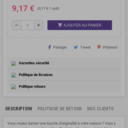
9,17 €
(9,17 € 1 unit)
shopping_cart
remove
add
AJOUTER AU PANIER
Partager
Tweet
Pinterest
Garanties sécurité
Politique de livraison
Politique retours
DESCRIPTION
POLITIQUE DE RETOUR
NOS CLIENTS
Vous voulez donner une touche d'originalité à votre maison ? Vous y