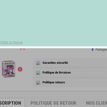
Derniers articles en stock
notifications_active
21,33 €
(21,33 € 1 unit)
remove
add
TRER CE POPUP.
zoom_out_map
Partager
Garanties sécurité
chevron_right
Politique de livraison
Politique retours
SCRIPTION
POLITIQUE DE RETOUR
NOS CLIE