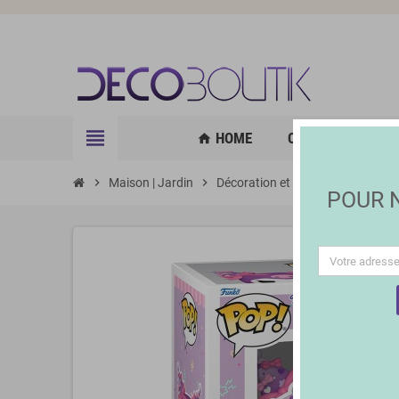
view_headline
HOME
CUISINE | GOURM
home
chevron_right
Maison | Jardin
chevron_right
Décoration et Éclairage
chevron_right
Autre
POUR