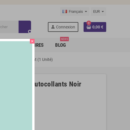
Français
EUR
0
person
Connexion
0,00 €
search
NEWS
close
RQUES PARTENAIRES
BLOG
collants Noir Enfant (1 Unité)
Pop! 86877 Autocollants Noir