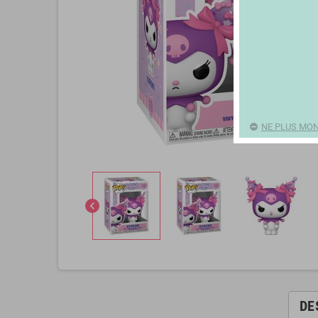
NE PLUS MON
chevron_left
DE