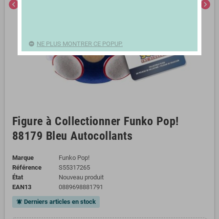
chevron_left
chevron_right
NE PLUS MONTRER CE POPUP.
Figure à Collectionner Funko Pop!
88179 Bleu Autocollants
Marque
Funko Pop!
Référence
S55317265
État
Nouveau produit
EAN13
0889698881791
Derniers articles en stock
notifications_active