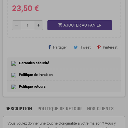
23,50 €
shopping_cart
remove
add
AJOUTER AU PANIER
Partager
Tweet
Pinterest
Garanties sécurité
Politique de livraison
Politique retours
DESCRIPTION
POLITIQUE DE RETOUR
NOS CLIENTS
Vous voulez donner une touche d'originalité à votre maison ? Vous y