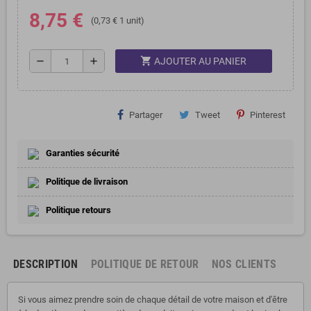
8,75 €
(0,73 € 1 unit)
shopping_cart
remove
add
AJOUTER AU PANIER
Partager
Tweet
Pinterest
Garanties sécurité
Politique de livraison
Politique retours
DESCRIPTION
POLITIQUE DE RETOUR
NOS CLIENTS
Si vous aimez prendre soin de chaque détail de votre maison et d'être