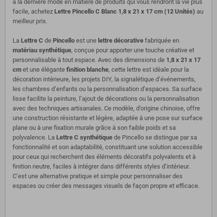
à la dernière mode en matière de produits qui vous rendront la vie plus
facile, achetez
Lettre Pincello C Blanc 1,8 x 21 x 17 cm (12 Unités)
au
meilleur prix.
La
Lettre C
de
Pincello
est une
lettre décorative
fabriquée en
matériau synthétique
, conçue pour apporter une touche créative et
personnalisable à tout espace. Avec des dimensions de
1,8 x 21 x 17
cm
et une élégante
finition blanche
, cette lettre est idéale pour la
décoration intérieure, les projets DIY, la signalétique d’événements,
les chambres d’enfants ou la personnalisation d’espaces. Sa surface
lisse facilite la peinture, l’ajout de décorations ou la personnalisation
avec des techniques artisanales. Ce modèle, d’origine chinoise, offre
une construction résistante et légère, adaptée à une pose sur surface
plane ou à une fixation murale grâce à son faible poids et sa
polyvalence. La
Lettre C synthétique
de Pincello se distingue par sa
fonctionnalité et son adaptabilité, constituant une solution accessible
pour ceux qui recherchent des éléments décoratifs polyvalents et à
finition neutre, faciles à intégrer dans différents styles d’intérieur.
C’est une alternative pratique et simple pour personnaliser des
espaces ou créer des messages visuels de façon propre et efficace.