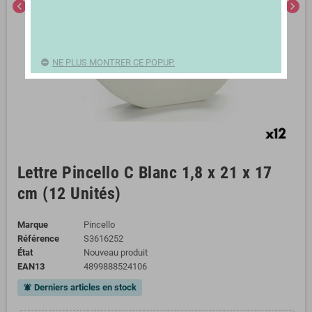
chevron_left
chevron_right
NE PLUS MONTRER CE POPUP.
Lettre Pincello C Blanc 1,8 x 21 x 17
cm (12 Unités)
Marque
Pincello
Référence
S3616252
État
Nouveau produit
EAN13
4899888524106
Derniers articles en stock
notifications_active