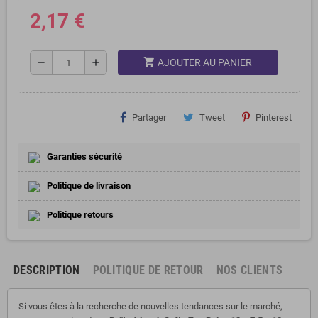
2,17 €
shopping_cart
remove
add
AJOUTER AU PANIER
Partager
Tweet
Pinterest
Garanties sécurité
Politique de livraison
Politique retours
DESCRIPTION
POLITIQUE DE RETOUR
NOS CLIENTS
Si vous êtes à la recherche de nouvelles tendances sur le marché,