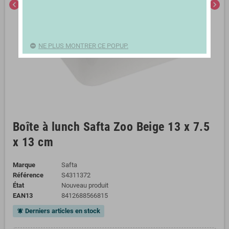
chevron_left
chevron_right
NE PLUS MONTRER CE POPUP.
Boîte à lunch Safta Zoo Beige 13 x 7.5
x 13 cm
Marque
Safta
Référence
S4311372
État
Nouveau produit
EAN13
8412688566815
Derniers articles en stock
notifications_active