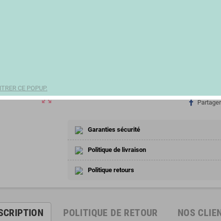
Derniers articles en stock
notifications_active
5,33 €
(0,76 € 1 l)
remove
add
TRER CE POPUP.
zoom_out_map
Partager
Garanties sécurité
Politique de livraison
Politique retours
SCRIPTION
POLITIQUE DE RETOUR
NOS CLIE