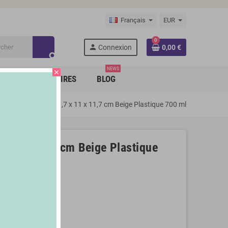
Français
EUR
0
person
Connexion
0,00 €
search
NEWS
close
RQUES PARTENAIRES
BLOG
efanplast STF923 11,7 x 11 x 11,7 cm Beige Plastique 700 ml
x 11 x 11,7 cm Beige Plastique