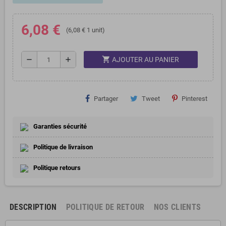
6,08 €
(6,08 € 1 unit)
shopping_cart
remove
add
AJOUTER AU PANIER
Partager
Tweet
Pinterest
Garanties sécurité
Politique de livraison
Politique retours
DESCRIPTION
POLITIQUE DE RETOUR
NOS CLIENTS