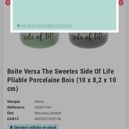
chevron_left
chevron_right
NE PLUS MONTRER CE POPUP.
Boîte Versa The Sweetes Side Of Life
Pliable Porcelaine Bois (10 x 8,2 x 10
cm)
Marque
Versa
Référence
S3401334
État
Nouveau produit
EAN13
8420327428158
Derniers articles en stock
notifications_active