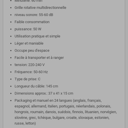
Minuterie: 60 min
Grille rotative multidirectionnelle
niveau sonore: 55-60 dB
Faible consommation
puissance: 50 W
Utilisation pratique et simple
Léger et maniable
Occupe peu d'espace
Facile à transporter et à ranger
tension: 220-240 V
Fréquence: 50-60 Hz
Type de prise: C
Longueur du câble: 145 cm
Dimensions approx.: 37 x 41 x 15 cm
Packaging et manuel en 24 langues (anglais, français,
espagnol, allemand, italien, portugais, néerlandais, polonais,
hongrois, roumain, danois, suédois, finnois, lituanien, norvégien,
slovène, grec, tchèque, bulgare, croate, slovaque, estonien,
russe, letton)