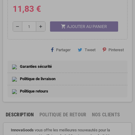
11,83 €
shopping_cart
remove
add
AJOUTER AU PANIER
Partager
Tweet
Pinterest
Garanties sécurité
Politique de livraison
Politique retours
DESCRIPTION
POLITIQUE DE RETOUR
NOS CLIENTS
InnovaGoods
vous offre les meilleures nouveautés pour la