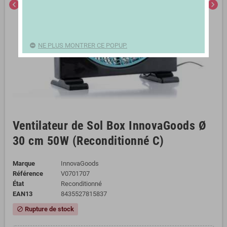
chevron_left
chevron_right
NE PLUS MONTRER CE POPUP.
Ventilateur de Sol Box InnovaGoods Ø
30 cm 50W (Reconditionné C)
Marque
InnovaGoods
Référence
V0701707
État
Reconditionné
EAN13
8435527815837
Rupture de stock
block