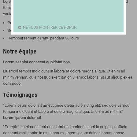
Lorem ipsum dolor sit amet conse ctetur adipisicing elit, sed do eiusmod
tempor incididunt ut labore et dolore magna aliqua. Ut enim ad minim
veniam. Lorem ipsum dolor sit amet conse ctetur adipisicing elit.
Produits haute qualité
NE PLUS MONTRER CE POPUP.
Service client inégalé
Remboursement garanti pendant 30 jours
Notre équipe
Lorem set sint occaecat cupidatat non
Eiusmod tempor incididunt ut labore et dolore magna aliqua. Ut enim ad
minim veniam, quis nostrud exercitation ullamco laboris nisi ut aliquip ex ea
commodo.
Témoignages
“
Lorem ipsum dolor sit amet conse ctetur adipisicing elit, sed do eiusmod
tempor incididunt ut labore et dolore magna aliqua. Ut enim ad minim.
”
Lorem ipsum dolor sit
“
Excepteur sint occaecat cupidatat non proident, sunt in culpa qui officia
deserunt mollit anim id est laborum. Lorem ipsum dolor sit amet conse