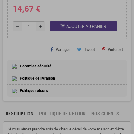
14,67 €
shopping_cart
remove
add
AJOUTER AU PANIER
Partager
Tweet
Pinterest
Garanties sécurité
Politique de livraison
Politique retours
DESCRIPTION
POLITIQUE DE RETOUR
NOS CLIENTS
Si vous aimez prendre soin de chaque détail de votre maison et d'être