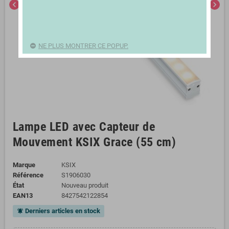
chevron_left
chevron_right
NE PLUS MONTRER CE POPUP.
Lampe LED avec Capteur de
Mouvement KSIX Grace (55 cm)
Marque
KSIX
Référence
S1906030
État
Nouveau produit
EAN13
8427542122854
Derniers articles en stock
notifications_active