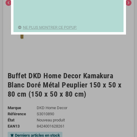
chevron_left
chevron_right
NE PLUS MONTRER CE POPUP.
Buffet DKD Home Decor Kamakura
Blanc Doré Métal Peuplier 150 x 50 x
80 cm (150 x 50 x 80 cm)
Marque
DKD Home Decor
Référence
S3010890
État
Nouveau produit
EAN13
8424001628261
Derniers articles en stock
notifications_active