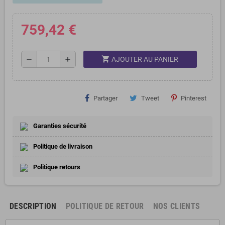
759,42 €
shopping_cart
remove
add
AJOUTER AU PANIER
Partager
Tweet
Pinterest
Garanties sécurité
Politique de livraison
Politique retours
DESCRIPTION
POLITIQUE DE RETOUR
NOS CLIENTS