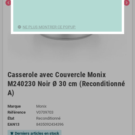
chevron_left
chevron_right
NE PLUS MONTRER CE POPUP.
Casserole avec Couvercle Monix
M240230 Noir Ø 30 cm (Reconditionné
A)
Marque
Monix
Référence
V0709703
État
Reconditionné
EAN13
8435092434396
Derniers articles en stock
notifications_active