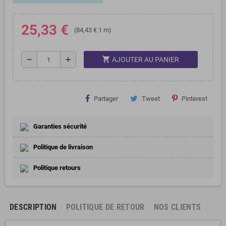
25,33 €
(84,43 € 1 m)
shopping_cart
remove
add
AJOUTER AU PANIER
Partager
Tweet
Pinterest
Garanties sécurité
Politique de livraison
Politique retours
DESCRIPTION
POLITIQUE DE RETOUR
NOS CLIENTS