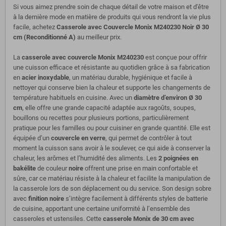
Si vous aimez prendre soin de chaque détail de votre maison et d'être
à la dernière mode en matière de produits qui vous rendront la vie plus
facile, achetez
Casserole avec Couvercle Monix M240230 Noir Ø 30
cm (Reconditionné A)
au meilleur prix.
La
casserole avec couvercle Monix M240230
est conçue pour offrir
une cuisson efficace et résistante au quotidien grâce à sa fabrication
en
acier inoxydable
, un matériau durable, hygiénique et facile à
nettoyer qui conserve bien la chaleur et supporte les changements de
température habituels en cuisine. Avec un
diamètre d’environ Ø 30
cm
, elle offre une grande capacité adaptée aux ragoûts, soupes,
bouillons ou recettes pour plusieurs portions, particulièrement
pratique pour les familles ou pour cuisiner en grande quantité. Elle est
équipée d’un
couvercle en verre
, qui permet de contrôler à tout
moment la cuisson sans avoir à le soulever, ce qui aide à conserver la
chaleur, les arômes et l’humidité des aliments. Les
2 poignées en
bakélite
de couleur
noire
offrent une prise en main confortable et
sûre, car ce matériau résiste à la chaleur et facilite la manipulation de
la casserole lors de son déplacement ou du service. Son design sobre
avec
finition noire
s’intègre facilement à différents styles de batterie
de cuisine, apportant une certaine uniformité à l’ensemble des
casseroles et ustensiles. Cette
casserole Monix de 30 cm avec