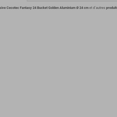
ésive Cecotec Fantasy 24 Bucket Golden Aluminium Ø 24 cm
et d´autres
produi