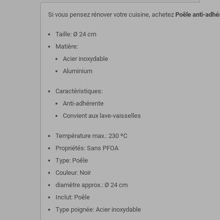
Si vous pensez rénover votre cuisine, achetez
Poêle anti-adh
Taille: Ø 24 cm
Matière:
Acier inoxydable
Aluminium
Caractéristiques:
Anti-adhérente
Convient aux lave-vaisselles
Température max.: 230 ºC
Propriétés: Sans PFOA
Type: Poêle
Couleur: Noir
diamètre approx.: Ø 24 cm
Inclut: Poêle
Type poignée: Acier inoxydable