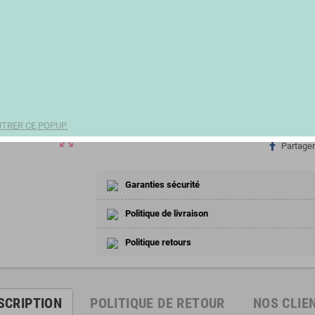
Derniers articles en stock
notifications_active
26,75 €
remove
add
TRER CE POPUP.
zoom_out_map
Partager
Garanties sécurité
Politique de livraison
Politique retours
SCRIPTION
POLITIQUE DE RETOUR
NOS CLIE