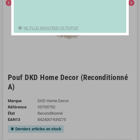
chevron_left
chevron_right
NE PLUS MONTRER CE POPUP.
Pouf DKD Home Decor (Reconditionné
A)
Marque
DKD Home Decor
Référence
V0709752
État
Reconditionné
EAN13
8424001939275
Derniers articles en stock
notifications_active