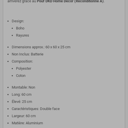
arriverez grâce au
Pouf DKD Home Decor (Reconditionné A)
.
Design:
Boho
Rayures
Dimensions approx.: 60 x 60 x 25 cm
Non Inclus: Batterie
Composition:
Polyester
Coton
Montable: Non
Long: 60 cm
Élevé: 25 cm
Caractéristiques: Double face
Largeur: 60 cm
Matière: Aluminium