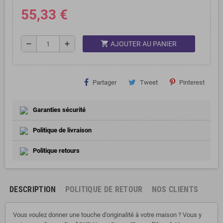
55,33 €
shopping_cart
remove
add
AJOUTER AU PANIER
Partager
Tweet
Pinterest
Garanties sécurité
Politique de livraison
Politique retours
DESCRIPTION
POLITIQUE DE RETOUR
NOS CLIENTS
Vous voulez donner une touche d'originalité à votre maison ? Vous y