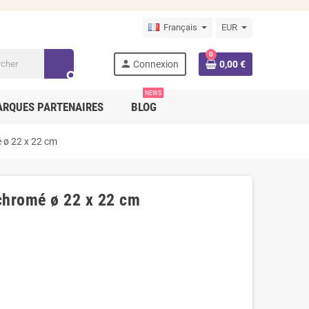
Français
EUR
0
person
Connexion
0,00 €
search
NEWS
RQUES PARTENAIRES
BLOG
é ø 22 x 22 cm
 chromé ø 22 x 22 cm