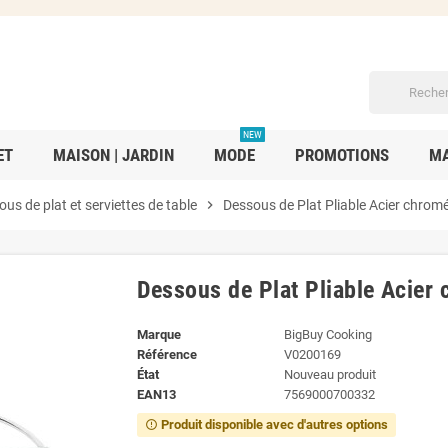
NEW
ET
MAISON | JARDIN
MODE
PROMOTIONS
MA
us de plat et serviettes de table
chevron_right
Dessous de Plat Pliable Acier chrom
Dessous de Plat Pliable Acier
Marque
BigBuy Cooking
Référence
V0200169
État
Nouveau produit
EAN13
7569000700332
Produit disponible avec d'autres options
error_outline