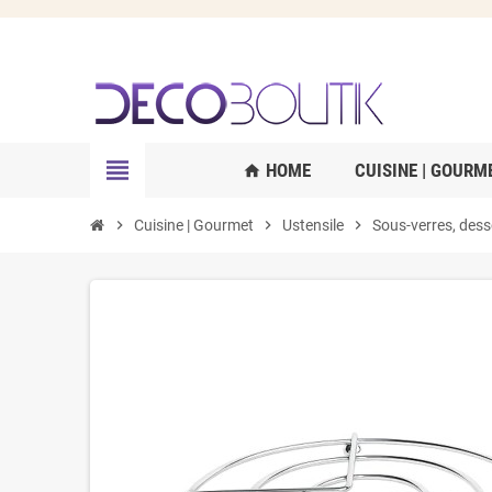
view_headline
HOME
CUISINE | GOURM
home
chevron_right
Cuisine | Gourmet
chevron_right
Ustensile
chevron_right
Sous-verres, desso