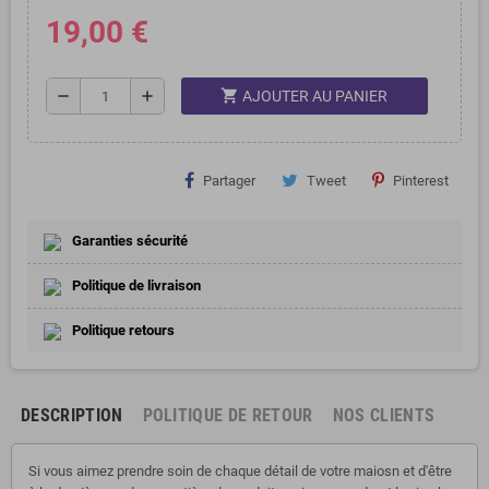
19,00 €
shopping_cart
remove
add
AJOUTER AU PANIER
Partager
Tweet
Pinterest
Garanties sécurité
Politique de livraison
Politique retours
DESCRIPTION
POLITIQUE DE RETOUR
NOS CLIENTS
Si vous aimez prendre soin de chaque détail de votre maiosn et d'être