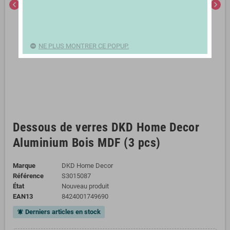
chevron_left
chevron_right
NE PLUS MONTRER CE POPUP.
Dessous de verres DKD Home Decor
Aluminium Bois MDF (3 pcs)
Marque
DKD Home Decor
Référence
S3015087
État
Nouveau produit
EAN13
8424001749690
Derniers articles en stock
notifications_active