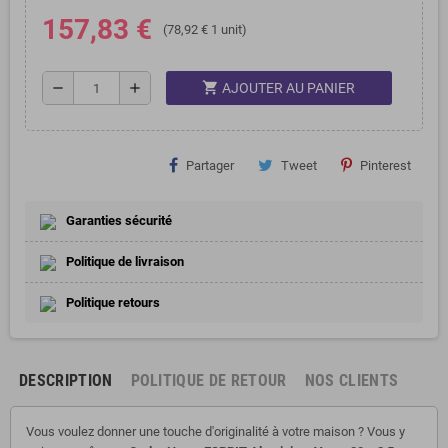
157,83 €
(78,92 € 1 unit)
shopping_cart
remove
add
AJOUTER AU PANIER
Partager
Tweet
Pinterest
Garanties sécurité
Politique de livraison
Politique retours
DESCRIPTION
POLITIQUE DE RETOUR
NOS CLIENTS
Vous voulez donner une touche d'originalité à votre maison ? Vous y