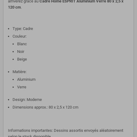
arriverez grâce au
Cadre Home ESPRIT Aluminium Verre 80 x 2,5 x
120 cm
.
Type: Cadre
Couleur:
Blanc
Noir
Beige
Matière:
Aluminium
Verre
Design: Moderne
Dimensions approx.: 80 x 2,5 x 120 cm
Informations importantes: Dessins assortis envoyés aléatoirement
selon le stock disponible.