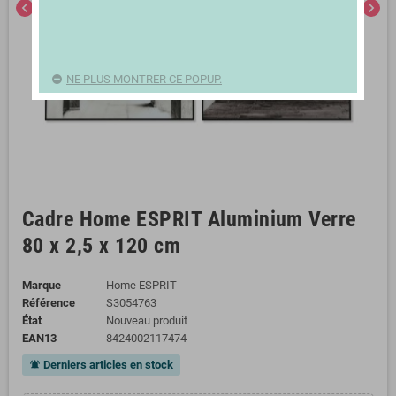
chevron_left
chevron_right
NE PLUS MONTRER CE POPUP.
Cadre Home ESPRIT Aluminium Verre
80 x 2,5 x 120 cm
Marque
Home ESPRIT
Référence
S3054763
État
Nouveau produit
EAN13
8424002117474
Derniers articles en stock
notifications_active