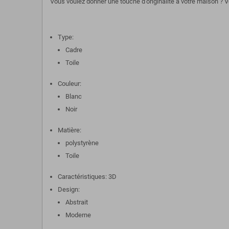
Vous voulez donner une touche d'originalité à votre maison ? V
Type:
Cadre
Toile
Couleur:
Blanc
Noir
Matière:
polystyrène
Toile
Caractéristiques: 3D
Design:
Abstrait
Moderne