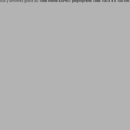
ous y arriverez grâce au
Toile Home ESPRIT polystyrène Toile 100 x 4 x 100 cm
.