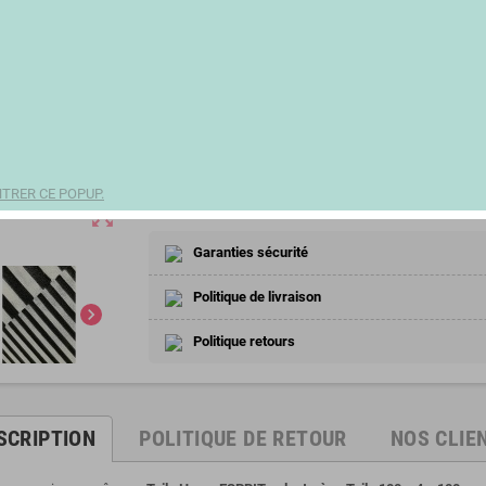
187,08 €
(93,54 € 1 unit)
remove
add
Partager
TRER CE POPUP.
zoom_out_map
Garanties sécurité
Politique de livraison
chevron_right
Politique retours
SCRIPTION
POLITIQUE DE RETOUR
NOS CLIE