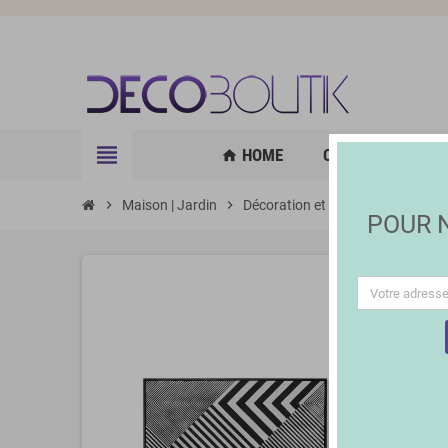
view_headline
HOME
CUISINE | GOURM
home
chevron_right
Maison | Jardin
chevron_right
Décoration et Éclairage
chevron_right
Table
POUR