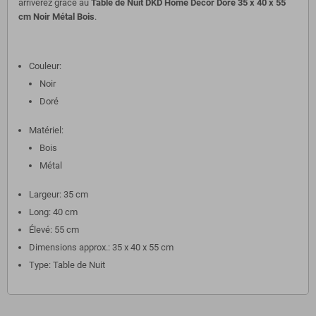
arriverez grâce au
Table de Nuit DKD Home Decor Doré 35 x 40 x 55
cm Noir Métal Bois
.
Couleur:
Noir
Doré
Matériel:
Bois
Métal
Largeur: 35 cm
Long: 40 cm
Élevé: 55 cm
Dimensions approx.: 35 x 40 x 55 cm
Type: Table de Nuit