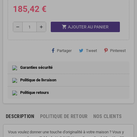
185,42 €
shopping_cart
remove
add
AJOUTER AU PANIER
Partager
Tweet
Pinterest
Garanties sécurité
Politique de livraison
Politique retours
DESCRIPTION
POLITIQUE DE RETOUR
NOS CLIENTS
Vous voulez donner une touche d'originalité à votre maison ? Vous y