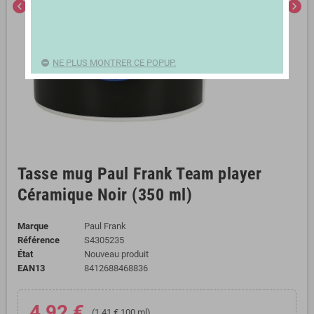
chevron_left
chevron_right
NE PLUS MONTRER CE POPUP.
Tasse mug Paul Frank Team player
Céramique Noir (350 ml)
Marque
Paul Frank
Référence
S4305235
État
Nouveau produit
EAN13
8412688468836
4,92 €
(1,41 € 100 ml)