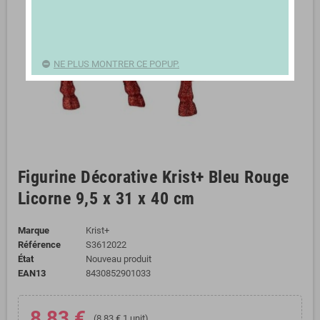
NE PLUS MONTRER CE POPUP.
Figurine Décorative Krist+ Bleu Rouge
Licorne 9,5 x 31 x 40 cm
Marque
Krist+
Référence
S3612022
État
Nouveau produit
EAN13
8430852901033
8,83 €
(8,83 € 1 unit)