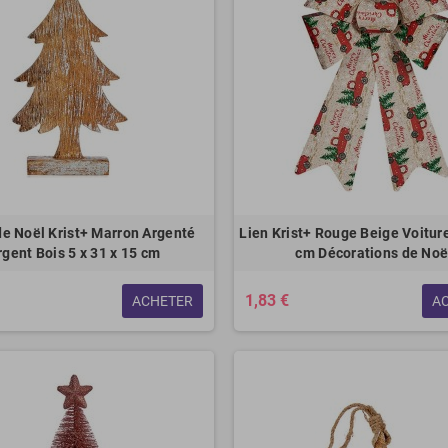
de Noël Krist+ Marron Argenté
Lien Krist+ Rouge Beige Voitur
rgent Bois 5 x 31 x 15 cm
cm Décorations de Noë
1,83 €
ACHETER
A