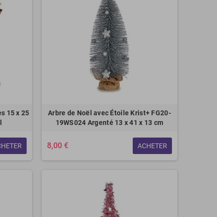
es 15 x 25
Arbre de Noël avec Étoile Krist+ FG20-
l
19WS024 Argenté 13 x 41 x 13 cm
8,00 €
CHETER
ACHETER