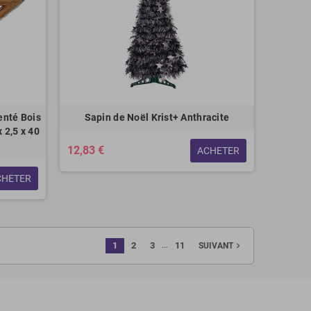
enté Bois
Sapin de Noël Krist+ Anthracite
x 2,5 x 40
12,83 €
ACHETER
CHETER
…
1
2
3
11
navigate_next
SUIVANT