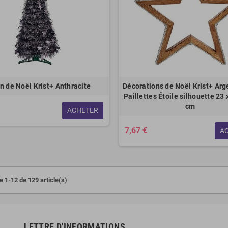
n de Noël Krist+ Anthracite
Décorations de Noël Krist+ Arg
Paillettes Étoile silhouette 23 
cm
ACHETER
7,67 €
A
e 1-12 de 129 article(s)
LETTRE D'INFORMATIONS