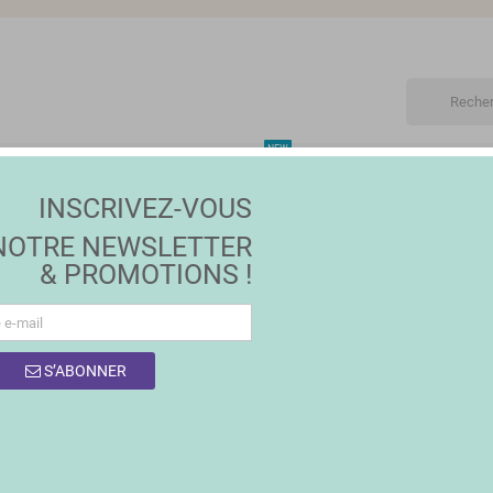
NEW
ET
MAISON | JARDIN
MODE
PROMOTIONS
MA
INSCRIVEZ-VOUS
NOTRE NEWSLETTER
& PROMOTIONS !
 DES PRODUITS DE LA MARQUE KRIST+
S’ABONNER
roduits.
Trier par :
Pertinence