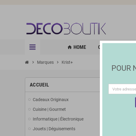
view_headline
HOME
CUISINE | GOURM
home
chevron_right
Marques
chevron_right
Krist+
POUR
LISTE
ACCUEIL
Cadeaux Originaux
Il y a 129 p
Cuisine | Gourmet
Informatique | Électronique
Jouets | Déguisements