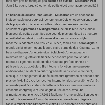
meilleurs prix, ne manquez pas
balance de cuisine TM Electron Pear
Jam 5 kg
et une large sélection de petits électroménagers de qualité !
La
balance de cuisine
Pear Jam
de
TM Electron
est un accessoire
indispensable pour ceux qui recherchent précision et polyvalence lors
de la préparation de recettes, offrant des mesures exactes de
seulement
2 grammes à 5 kilogrammes
, ce qui la rend idéale aussi
bien pour de petites quantités que pour de plus grandes. Sa structure
en
métal
et son design
multicolore
allient robustesse et style
moderne, s’adaptant à toutes les cuisines, tandis que l’
écran digital
à
grande visibilité permet une lecture claire et rapide des résultats. Cette
balance dispose d’une
précision réglable
et d’une graduation
minimale de 1 g, offrant la fiabilité nécessaire pour réaliser des
recettes exigeantes et obtenir des résultats professionnels en
pâtisserie ou au quotidien. Elle intègre la fonction tare ou
pesée
additionnelle
, facilitant l’ajout d’ingrédients sans vider le récipient,
ainsi que le changement d’unités de mesure (grammes et onces) pour
plus de flexibilité avec les recettes internationales. Le système
d’arrêt
automatique
et l’indicateur de batterie faible assurent une meilleure
efficacité énergétique et une longue durée de vie, avec une
alimentation par pile type CR2032 facilement remplaçable. Son design
ultra-fin de seulement
3 mm d’épaisseur
en verre la rend légère et
facile à ranger dans n’importe quel tiroir. Elle comprend des fonctions