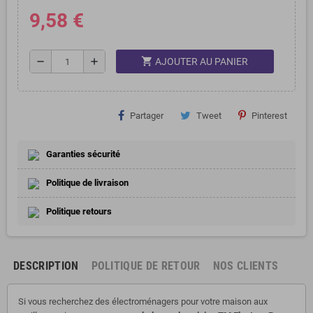
9,58 €
shopping_cart
remove
add
AJOUTER AU PANIER
Partager
Tweet
Pinterest
Garanties sécurité
Politique de livraison
Politique retours
DESCRIPTION
POLITIQUE DE RETOUR
NOS CLIENTS
Si vous recherchez des électroménagers pour votre maison aux