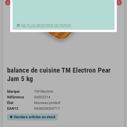
chevron_left
chevron_right
NE PLUS MONTRER CE POPUP.
balance de cuisine TM Electron Pear
Jam 5 kg
Marque
TM Electron
Référence
S6502214
État
Nouveau produit
EAN13
8436034269717
Derniers articles en stock
notifications_active