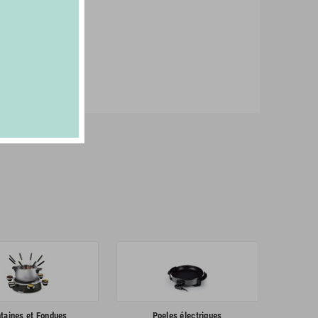
taines et Fondues
Poeles électriques