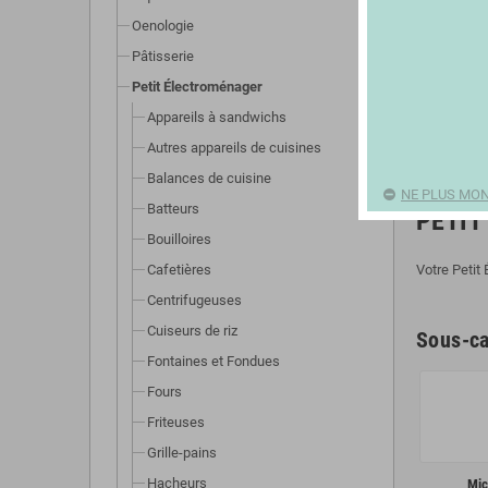
Oenologie
Pâtisserie
Petit Électroménager
Appareils à sandwichs
Autres appareils de cuisines
Balances de cuisine
NE PLUS MON
Batteurs
PETIT
Bouilloires
Cafetières
Votre Petit
Centrifugeuses
Cuiseurs de riz
Sous-ca
Fontaines et Fondues
Fours
Friteuses
Grille-pains
Hacheurs
Mic