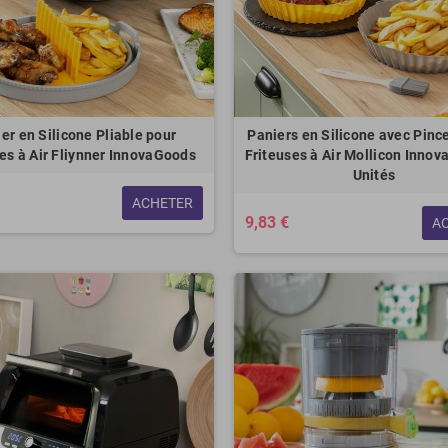
er en Silicone Pliable pour
Paniers en Silicone avec Pinc
es à Air Fliynner InnovaGoods
Friteuses à Air Mollicon Inno
Unités
ACHETER
9,83 €
A