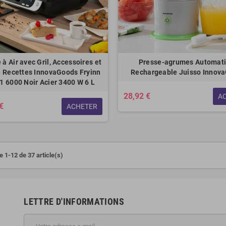
 à Air avec Gril, Accessoires et
Presse-agrumes Automat
e Recettes InnovaGoods Fryinn
Rechargeable Juisso Innov
-1 6000 Noir Acier 3400 W 6 L
28,92 €
A
€
ACHETER
e 1-12 de 37 article(s)
LETTRE D'INFORMATIONS