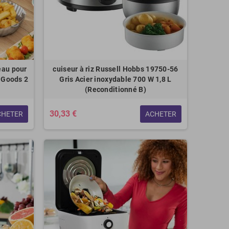
eau pour
cuiseur à riz Russell Hobbs 19750-56
vaGoods 2
Gris Acier inoxydable 700 W 1,8 L
(Reconditionné B)
30,33 €
CHETER
ACHETER