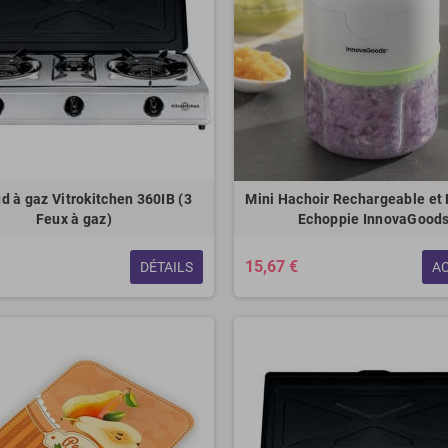
d à gaz Vitrokitchen 360IB (3
Mini Hachoir Rechargeable et 
Feux à gaz)
Echoppie InnovaGood
15,67 €
DÉTAILS
A