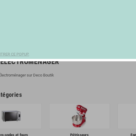
TRER CE POPUP.
 ÉLECTROMÉNAGER
 Électroménager sur Deco Boutik
tégories
ro-ondes et fours
Pétrisseurs
Fon