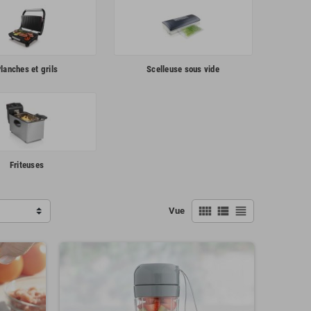
lanches et grils
Scelleuse sous vide
Friteuses
view_comfy
view_list
view_headline
Vue