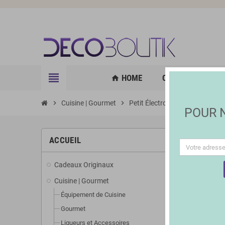
view_headline
HOME
CUISINE | GOURM
home
chevron_right
Cuisine | Gourmet
chevron_right
Petit Électroménager
POUR
ACCUEIL
Cadeaux Originaux
Cuisine | Gourmet
Équipement de Cuisine
Gourmet
Liqueurs et Accessoires