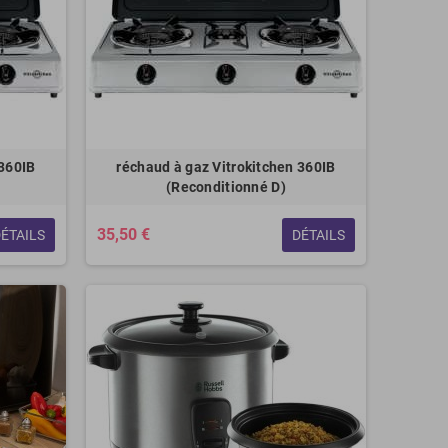
‎360IB
réchaud à gaz Vitrokitchen 360IB
(Reconditionné D)
35,50 €
ÉTAILS
DÉTAILS