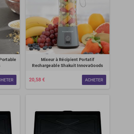
Portable
Mixeur à Récipient Portatif
s
Rechargeable Shakuit InnovaGoods
20,58 €
CHETER
ACHETER