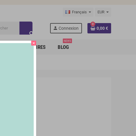
Français
EUR
0
person
Connexion
0,00 €
search
NEWS
close
RQUES PARTENAIRES
BLOG