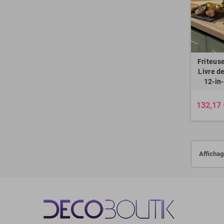
Friteuse
Livre d
12-in
132,17 
Affichag