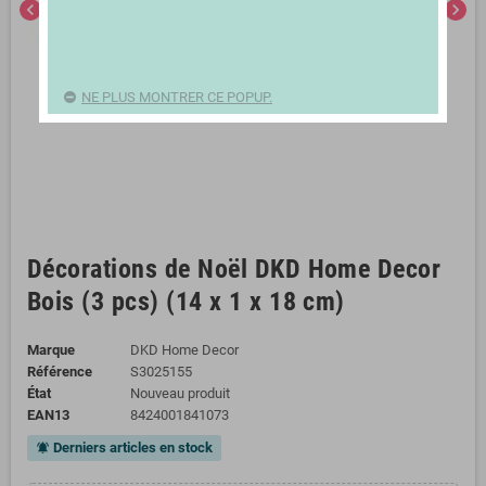
chevron_left
chevron_right
NE PLUS MONTRER CE POPUP.
Décorations de Noël DKD Home Decor
Bois (3 pcs) (14 x 1 x 18 cm)
Marque
DKD Home Decor
Référence
S3025155
État
Nouveau produit
EAN13
8424001841073
Derniers articles en stock
notifications_active