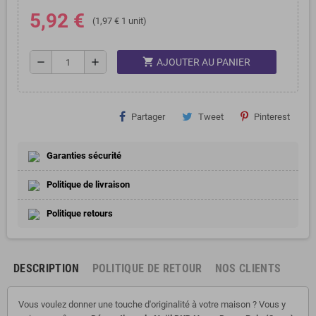
5,92 €
(1,97 € 1 unit)
shopping_cart
remove
add
AJOUTER AU PANIER
Partager
Tweet
Pinterest
Garanties sécurité
Politique de livraison
Politique retours
DESCRIPTION
POLITIQUE DE RETOUR
NOS CLIENTS
Vous voulez donner une touche d'originalité à votre maison ? Vous y