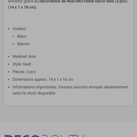
arriverez grâce au
Décorations de Noël DKD Home Decor Bois (3 pcs)
(14 x 1 x 18 cm)
.
Couleur:
Blanc
Marron
Matériel: Bois
Style: Noël
Pièces: 3 pcs
Dimensions approx.: 14 x 1 x 18 cm
Informations importantes: Dessins assortis envoyés aléatoirement
selon le stock disponible