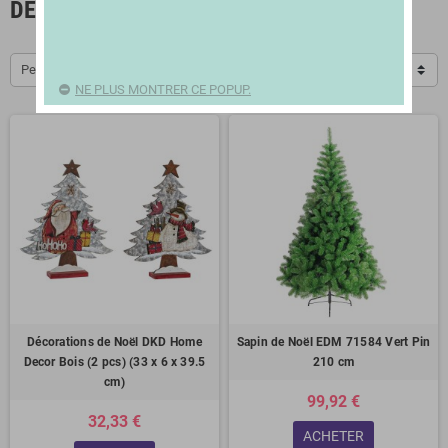
DÉCORATION DE NOËL
Pertinence
NE PLUS MONTRER CE POPUP.
Décorations de Noël DKD Home
Sapin de Noël EDM 71584 Vert Pin
Decor Bois (2 pcs) (33 x 6 x 39.5
210 cm
cm)
99,92 €
32,33 €
ACHETER