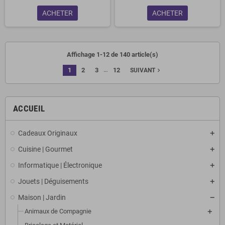
ACHETER
ACHETER
Affichage 1-12 de 140 article(s)
…
1
2
3
12
navigate_next
SUIVANT
ACCUEIL
Cadeaux Originaux
Cuisine | Gourmet
Informatique | Électronique
Jouets | Déguisements
Maison | Jardin
Animaux de Compagnie