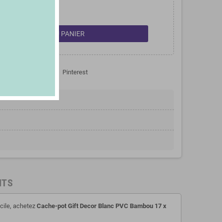
shopping_cart
AJOUTER AU PANIER
Tweet
Pinterest
NTS
acile, achetez
Cache-pot Gift Decor Blanc PVC Bambou 17 x