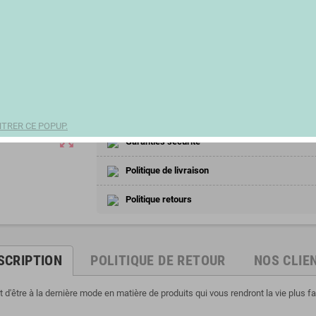
1,92 €
remove
add
Partager
TRER CE POPUP.
zoom_out_map
Garanties sécurité
Politique de livraison
Politique retours
SCRIPTION
POLITIQUE DE RETOUR
NOS CLIE
d'être à la dernière mode en matière de produits qui vous rendront la vie plus f