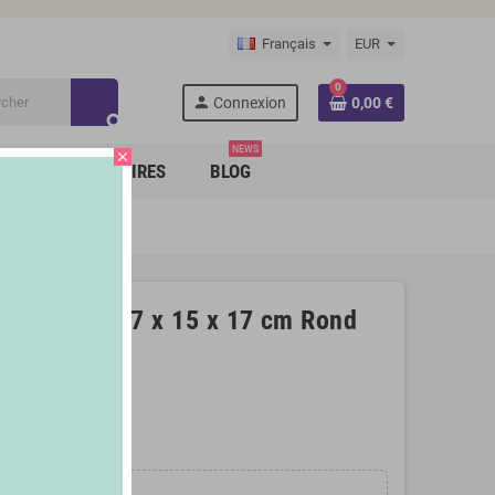
Français
EUR
0
person
Connexion
0,00 €
search
NEWS
close
RQUES PARTENAIRES
BLOG
VC Bambou 17 x 15 x 17 cm Rond