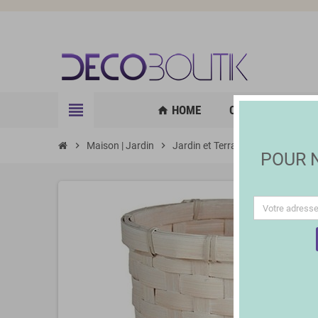
view_headline
HOME
CUISINE | GOURM
home
chevron_right
Maison | Jardin
chevron_right
Jardin et Terrasse
chevron_right
Jardinage
POUR