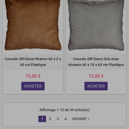
Coussin Gift Decor Marron 60 x 2 x
Coussin Gift Decor Gris Avec
60 cm Plastique
cheveux 60 x 18 x 60 cm Plastique
15,00 €
15,00 €
ACHETER
ACHETER
Affichage 1-12 de 39 article(s)
1
2
3
4
navigate_next
SUIVANT