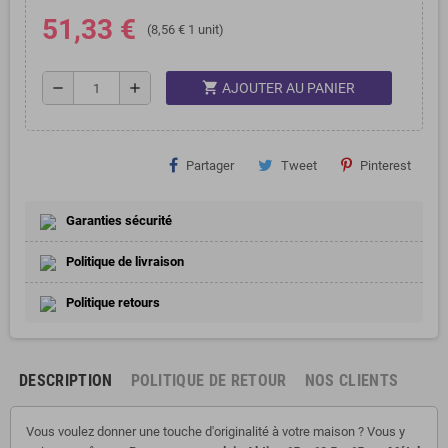
51,33 €
(8,56 € 1 unit)
shopping_cart
remove
add
AJOUTER AU PANIER
Partager
Tweet
Pinterest
Garanties sécurité
Politique de livraison
Politique retours
DESCRIPTION
POLITIQUE DE RETOUR
NOS CLIENTS
Vous voulez donner une touche d'originalité à votre maison ? Vous y