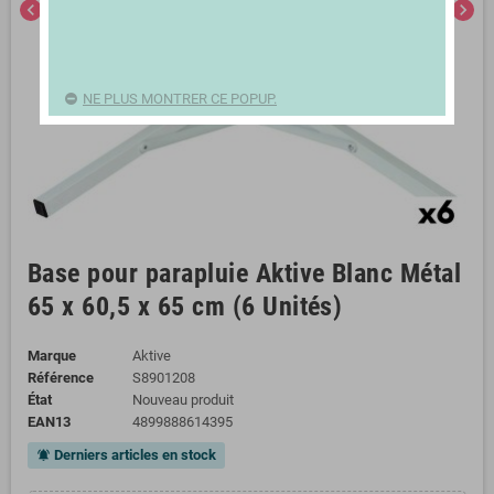
chevron_left
chevron_right
NE PLUS MONTRER CE POPUP.
Base pour parapluie Aktive Blanc Métal
65 x 60,5 x 65 cm (6 Unités)
Marque
Aktive
Référence
S8901208
État
Nouveau produit
EAN13
4899888614395
Derniers articles en stock
notifications_active