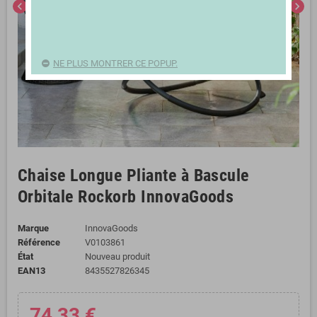
chevron_left
chevron_right
NE PLUS MONTRER CE POPUP.
Chaise Longue Pliante à Bascule
Orbitale Rockorb InnovaGoods
Marque
InnovaGoods
Référence
V0103861
État
Nouveau produit
EAN13
8435527826345
74,33 €