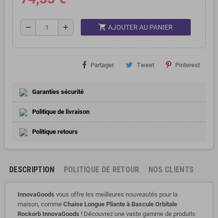
shopping_cart
remove
add
AJOUTER AU PANIER
Partager
Tweet
Pinterest
Garanties sécurité
Politique de livraison
Politique retours
DESCRIPTION
POLITIQUE DE RETOUR
NOS CLIENTS
InnovaGoods
vous offre les meilleures nouveautés pour la
maison, comme
Chaise Longue Pliante à Bascule Orbitale
Rockorb InnovaGoods
! Découvrez une vaste gamme de produits