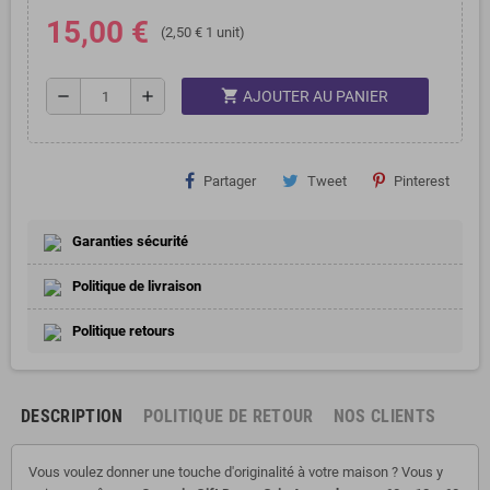
15,00 €
(2,50 € 1 unit)
shopping_cart
remove
add
AJOUTER AU PANIER
Partager
Tweet
Pinterest
Garanties sécurité
Politique de livraison
Politique retours
DESCRIPTION
POLITIQUE DE RETOUR
NOS CLIENTS
Vous voulez donner une touche d'originalité à votre maison ? Vous y