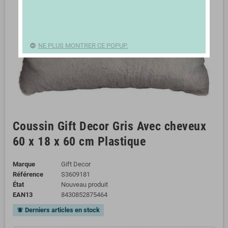
NE PLUS MONTRER CE POPUP.
Coussin Gift Decor Gris Avec cheveux
60 x 18 x 60 cm Plastique
Marque
Gift Decor
Référence
S3609181
État
Nouveau produit
EAN13
8430852875464
Derniers articles en stock
notifications_active