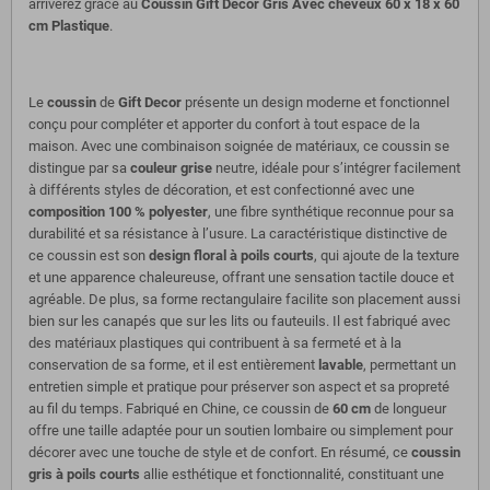
arriverez grâce au
Coussin Gift Decor Gris Avec cheveux 60 x 18 x 60
cm Plastique
.
Le
coussin
de
Gift Decor
présente un design moderne et fonctionnel
conçu pour compléter et apporter du confort à tout espace de la
maison. Avec une combinaison soignée de matériaux, ce coussin se
distingue par sa
couleur grise
neutre, idéale pour s’intégrer facilement
à différents styles de décoration, et est confectionné avec une
composition 100 % polyester
, une fibre synthétique reconnue pour sa
durabilité et sa résistance à l’usure. La caractéristique distinctive de
ce coussin est son
design floral à poils courts
, qui ajoute de la texture
et une apparence chaleureuse, offrant une sensation tactile douce et
agréable. De plus, sa forme rectangulaire facilite son placement aussi
bien sur les canapés que sur les lits ou fauteuils. Il est fabriqué avec
des matériaux plastiques qui contribuent à sa fermeté et à la
conservation de sa forme, et il est entièrement
lavable
, permettant un
entretien simple et pratique pour préserver son aspect et sa propreté
au fil du temps. Fabriqué en Chine, ce coussin de
60 cm
de longueur
offre une taille adaptée pour un soutien lombaire ou simplement pour
décorer avec une touche de style et de confort. En résumé, ce
coussin
gris à poils courts
allie esthétique et fonctionnalité, constituant une