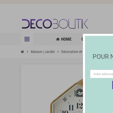
view_headline
HOME
CUISINE | GOURM
home
chevron_right
Maison | Jardin
chevron_right
Décoration et Éclairage
chevron_right
Révei
POUR