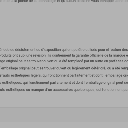
ous êtes à la pointe de la technologie et qu'aucun détail ne vous échappe, achete
iode de désistement ou d´exposition qui ont pu être utilisés pour effectuer de
roduits ont subi une révision, ils contiennent la garantie officielle de la marque 
ge original peut se trouver ouvert ou a été remplacé par un autre en parfaites co
emballage original peut se trouver ouvert ou légèrement détérioré, ou a été remp
défauts esthétiques légers, qui fonctionnent parfaitement et dont l´emballage ori
s esthétiques, qui fonctionnent parfaitement et dont l´emballage original peut se
fauts esthétiques ou manque d´un accessoires quelconques, qui fonctionnent parf