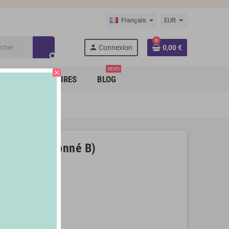
Français
EUR
0
person
Connexion
0,00 €
search
NEWS
close
RQUES PARTENAIRES
BLOG
 (Reconditionné B)