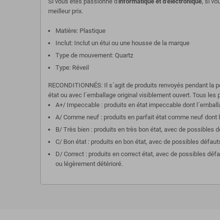
Si vous êtes passionné d'
informatique et d'électronique
, si v
meilleur prix.
Matière: Plastique
Inclut: Inclut un étui ou une housse de la marque
Type de mouvement: Quartz
Type: Réveil
RECONDITIONNÉS: Il s´agit de produits renvoyés pendant la pér
état ou avec l´emballage original visiblement ouvert. Tous les p
A+/ Impeccable : produits en état impeccable dont l´emballa
A/ Comme neuf : produits en parfait état comme neuf dont l´
B/ Très bien : produits en très bon état, avec de possibles 
C/ Bon état : produits en bon état, avec de possibles défaut
D/ Correct : produits en correct état, avec de possibles dé
ou légèrement détérioré.