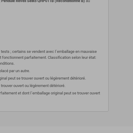
z
Pendule Réveil Seiko QHP011B (Reconditionné B)
au
s tests ; certains se vendent avec l´emballage en mauvaise
et fonctionnent parfaitement. Classification selon leur état:
nditions.
lacé par un autre.
ginal peut se trouver ouvert ou légèrement détérioré.
 trouver ouvert ou légèrement détérioré.
aitement et dont l´emballage original peut se trouver ouvert