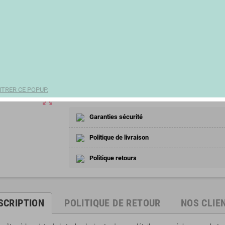
54,42 €
remove
add
Partager
TRER CE POPUP.
zoom_out_map
Garanties sécurité
Politique de livraison
Politique retours
SCRIPTION
POLITIQUE DE RETOUR
NOS CLIE