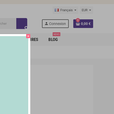
Français
EUR
0
person
Connexion
0,00 €
search
NEWS
close
RQUES PARTENAIRES
BLOG