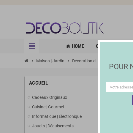
view_headline
HOME
CUISINE | GOURM
home
chevron_right
Maison | Jardin
chevron_right
Décoration et Éclairage
chevron_right
Révei
POUR
ACCUEIL
Cadeaux Originaux
Cuisine | Gourmet
Informatique | Électronique
Jouets | Déguisements