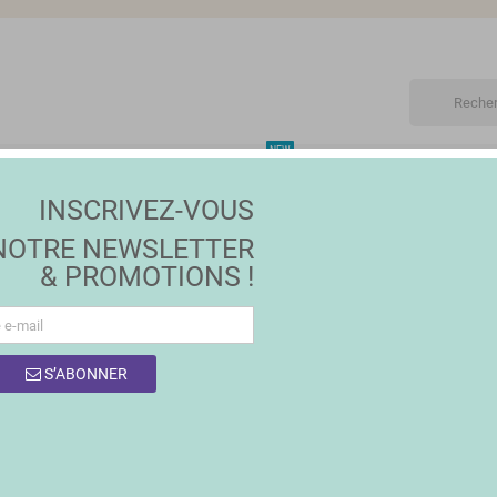
NEW
ET
MAISON | JARDIN
MODE
PROMOTIONS
MA
INSCRIVEZ-VOUS
ls
NOTRE NEWSLETTER
& PROMOTIONS !
S’ABONNER