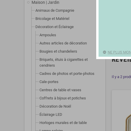
Maison | Jardin
Animaux de Compagnie
Bricolage et Matériel
Décoration et Éclairage
Ampoules
Autres articles de décoration
Bougies et chandeliers
NE PLUS MON
RÉVEI
Briquets, étuis à cigarettes et
cendriers
Cadres de photos et porte-photos
Il y a 2 prod
Cale-portes
Centres de table et vases
Coffrets à bijoux et potiches
Décoration de Noël
Éclairage LED
Horloges murales et de table
Lampe solaire