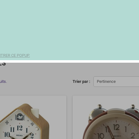
TRER CE POPUP.
LS
uits.
Trier par :
Pertinence