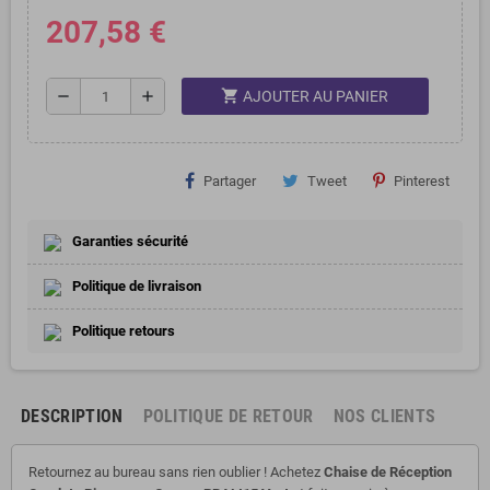
207,58 €
shopping_cart
remove
add
AJOUTER AU PANIER
Partager
Tweet
Pinterest
Garanties sécurité
Politique de livraison
Politique retours
DESCRIPTION
POLITIQUE DE RETOUR
NOS CLIENTS
Retournez au bureau sans rien oublier ! Achetez
Chaise de Réception