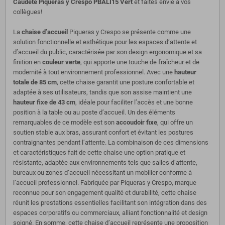
Caudete Piqueras y Crespo PBALI15 Vert
et faites envie à vos
collègues!
La
chaise d’accueil
Piqueras y Crespo se présente comme une
solution fonctionnelle et esthétique pour les espaces d’attente et
d’accueil du public, caractérisée par son design ergonomique et sa
finition en
couleur verte
, qui apporte une touche de fraîcheur et de
modernité à tout environnement professionnel. Avec une
hauteur
totale de 85 cm
, cette chaise garantit une posture confortable et
adaptée à ses utilisateurs, tandis que son assise maintient une
hauteur fixe de 43 cm
, idéale pour faciliter l’accès et une bonne
position à la table ou au poste d’accueil. Un des éléments
remarquables de ce modèle est son
accoudoir fixe
, qui offre un
soutien stable aux bras, assurant confort et évitant les postures
contraignantes pendant l’attente. La combinaison de ces dimensions
et caractéristiques fait de cette chaise une option pratique et
résistante, adaptée aux environnements tels que salles d’attente,
bureaux ou zones d’accueil nécessitant un mobilier conforme à
l’accueil professionnel. Fabriquée par Piqueras y Crespo, marque
reconnue pour son engagement qualité et durabilité, cette chaise
réunit les prestations essentielles facilitant son intégration dans des
espaces corporatifs ou commerciaux, alliant fonctionnalité et design
soigné. En somme, cette chaise d’accueil représente une proposition