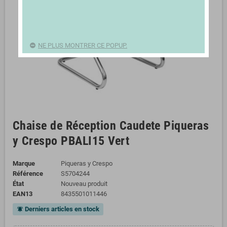
NE PLUS MONTRER CE POPUP.
Chaise de Réception Caudete Piqueras
y Crespo PBALI15 Vert
Marque
Piqueras y Crespo
Référence
S5704244
État
Nouveau produit
EAN13
8435501011446
Derniers articles en stock
notifications_active