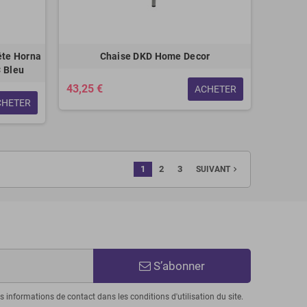
ête Horna
Chaise DKD Home Decor
 Bleu
43,25 €
ACHETER
CHETER
1
2
3
navigate_next
SUIVANT
S’abonner
informations de contact dans les conditions d'utilisation du site.