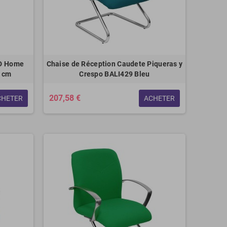
KD Home
Chaise de Réception Caudete Piqueras y
6 cm
Crespo BALI429 Bleu
207,58 €
CHETER
ACHETER