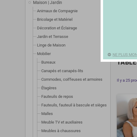
Maison | Jardin
Animaux de Compagnie
Bricolage et Matériel
Décoration et Éclairage
Jardin et Terrasse
Linge de Maison
Mobilier
NE PLUS MON
TABLE
Bureaux
Canapés et canapés-lits
Commodes, coiffeuses et armoires
Il y a 25 pro
Étagères
Fauteuils de repos
Fauteuils, fauteuil à bascule et sièges
Malles
Meuble TV et auxiliaires
Meubles à chaussures