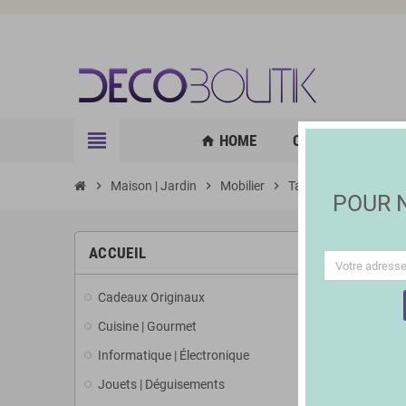
view_headline
HOME
CUISINE | GOURM
home
chevron_right
Maison | Jardin
chevron_right
Mobilier
chevron_right
Tables et chaises
POUR
ACCUEIL
Cadeaux Originaux
Cuisine | Gourmet
Informatique | Électronique
Jouets | Déguisements