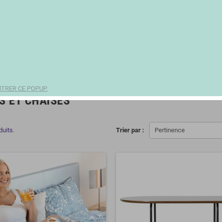
TRER CE POPUP.
S ET CHAISES
duits.
Trier par :
Pertinence