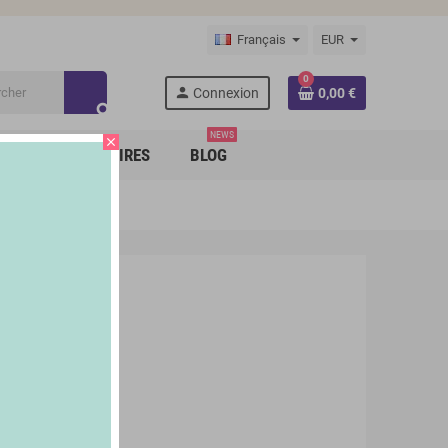
Français
EUR
0
person
Connexion
0,00 €
search
NEWS
close
RQUES PARTENAIRES
BLOG