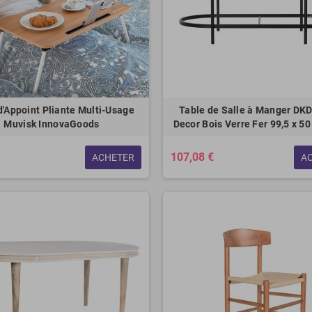
d'Appoint Pliante Multi-Usage
Table de Salle à Manger DK
Muvisk InnovaGoods
Decor Bois Verre Fer 99,5 x 50
107,08 €
ACHETER
A