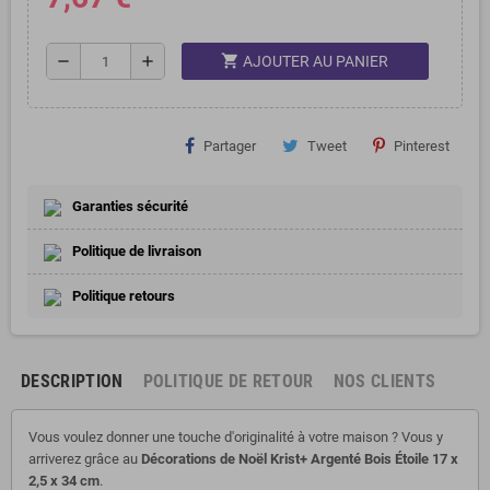
shopping_cart
remove
add
AJOUTER AU PANIER
Partager
Tweet
Pinterest
Garanties sécurité
Politique de livraison
Politique retours
DESCRIPTION
POLITIQUE DE RETOUR
NOS CLIENTS
Vous voulez donner une touche d'originalité à votre maison ? Vous y
arriverez grâce au
Décorations de Noël Krist+ Argenté Bois Étoile 17 x
2,5 x 34 cm
.