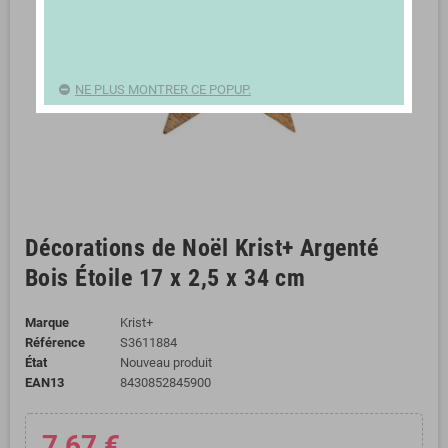
NE PLUS MONTRER CE POPUP.
Décorations de Noël Krist+ Argenté
Bois Étoile 17 x 2,5 x 34 cm
Marque
Krist+
Référence
S3611884
État
Nouveau produit
EAN13
8430852845900
7,67 €