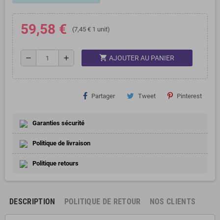
59,58 €
(7,45 € 1 unit)
shopping_cart
remove
add
AJOUTER AU PANIER
Partager
Tweet
Pinterest
Garanties sécurité
Politique de livraison
Politique retours
DESCRIPTION
POLITIQUE DE RETOUR
NOS CLIENTS