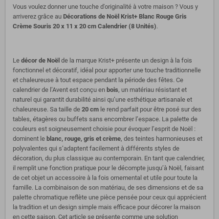
Vous voulez donner une touche d'originalité à votre maison ? Vous y
arriverez grâce au
Décorations de Noël Krist+ Blanc Rouge Gris
Crème Souris 20 x 11 x 20 cm Calendrier (8 Unités)
.
Le
décor de Noël
de la marque Krist+ présente un design à la fois
fonctionnel et décoratif, idéal pour apporter une touche traditionnelle
et chaleureuse à tout espace pendant la période des fêtes. Ce
calendrier de l’Avent est conçu en
bois
, un matériau résistant et
naturel qui garantit durabilité ainsi qu’une esthétique artisanale et
chaleureuse. Sa taille de
20 cm
le rend parfait pour être posé sur des
tables, étagères ou buffets sans encombrer l’espace. La palette de
couleurs est soigneusement choisie pour évoquer l’esprit de Noël :
dominent le
blanc, rouge, gris et crème
, des teintes harmonieuses et
polyvalentes qui s’adaptent facilement à différents styles de
décoration, du plus classique au contemporain. En tant que calendrier,
il remplit une fonction pratique pour le décompte jusqu’à Noël, faisant
de cet objet un accessoire à la fois ornemental et utile pour toute la
famille. La combinaison de son matériau, de ses dimensions et de sa
palette chromatique reflète une pièce pensée pour ceux qui apprécient
la tradition et un design simple mais efficace pour décorer la maison
en cette saison. Cet article se présente comme une solution