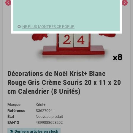
chevron_left
chevron_right
NE PLUS MONTRER CE POPUP.
Décorations de Noël Krist+ Blanc
Rouge Gris Crème Souris 20 x 11 x 20
cm Calendrier (8 Unités)
Marque
Krist+
Référence
S3627094
État
Nouveau produit
EAN13
4899888653202
Derniers articles en stock
notifications_active