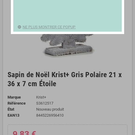
NE PLUS MONTRER CE POPUP.
Sapin de Noël Krist+ Gris Polaire 21 x
36 x 7 cm Étoile
Marque
Krist+
Référence
S3612517
État
Nouveau produit
EAN13
8445226956410
9,83 €