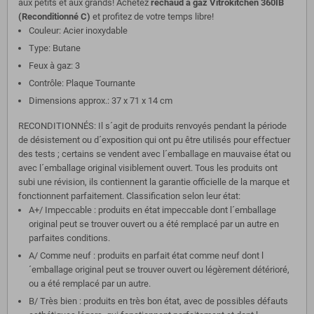
aux petits et aux grands! Achetez
réchaud à gaz Vitrokitchen ‎360IB
(Reconditionné C)
et profitez de votre temps libre!
Couleur: Acier inoxydable
Type: Butane
Feux à gaz: 3
Contrôle: Plaque Tournante
Dimensions approx.: 37 x 71 x 14 cm
RECONDITIONNÉS: Il s´agit de produits renvoyés pendant la période
de désistement ou d´exposition qui ont pu être utilisés pour effectuer
des tests ; certains se vendent avec l´emballage en mauvaise état ou
avec l´emballage original visiblement ouvert. Tous les produits ont
subi une révision, ils contiennent la garantie officielle de la marque et
fonctionnent parfaitement. Classification selon leur état:
A+/ Impeccable : produits en état impeccable dont l´emballage
original peut se trouver ouvert ou a été remplacé par un autre en
parfaites conditions.
A/ Comme neuf : produits en parfait état comme neuf dont l
´emballage original peut se trouver ouvert ou légèrement détérioré,
ou a été remplacé par un autre.
B/ Très bien : produits en très bon état, avec de possibles défauts