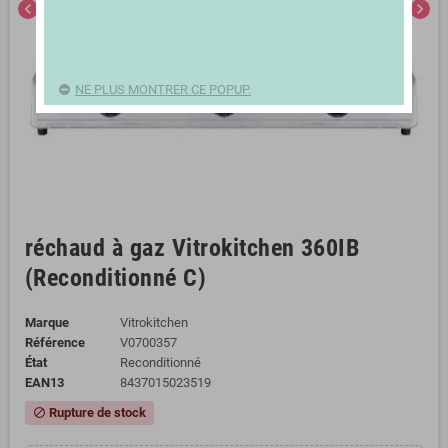
chevron_left
chevron_right
NE PLUS MONTRER CE POPUP.
réchaud à gaz Vitrokitchen ‎360IB
(Reconditionné C)
Marque
Vitrokitchen
Référence
V0700357
État
Reconditionné
EAN13
8437015023519
Rupture de stock
block