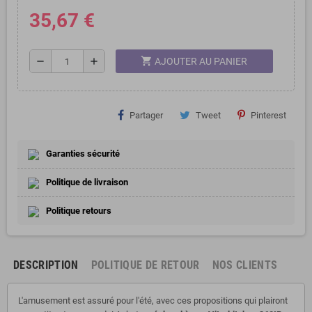
35,67 €
shopping_cart
remove
add
AJOUTER AU PANIER
Partager
Tweet
Pinterest
Garanties sécurité
Politique de livraison
Politique retours
DESCRIPTION
POLITIQUE DE RETOUR
NOS CLIENTS
L'amusement est assuré pour l'été, avec ces propositions qui plairont