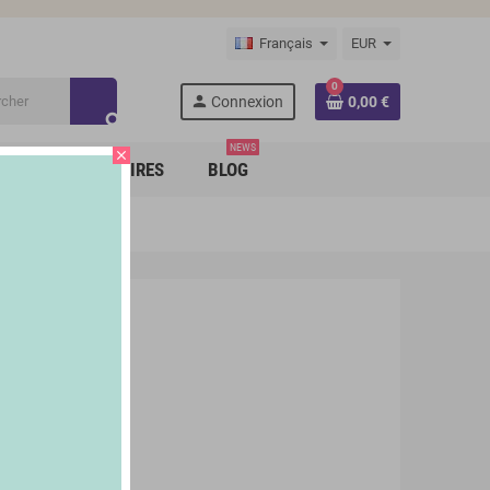
Français
EUR
0
person
Connexion
0,00 €
search
NEWS
close
RQUES PARTENAIRES
BLOG