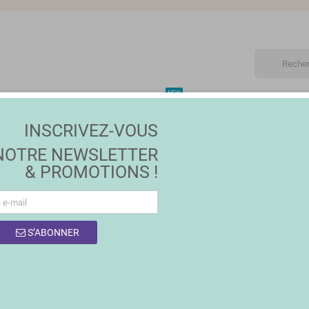
NEW
ET
MAISON | JARDIN
MODE
PROMOTIONS
MA
INSCRIVEZ-VOUS
ssoires pour enfants
NOTRE NEWSLETTER
& PROMOTIONS !
S’ABONNER