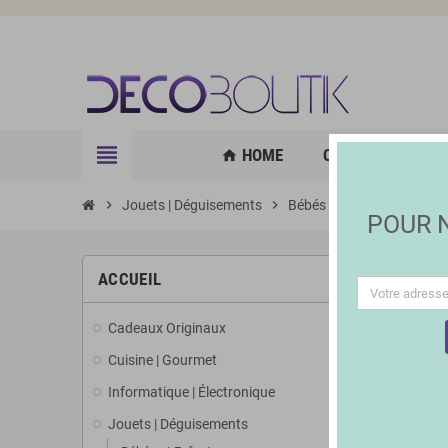
view_headline
HOME
CUISINE | GOURM
home
chevron_right
Jouets | Déguisements
chevron_right
Bébés et Enfants
chevron_right
Acce
POUR
ACCUEIL
Cadeaux Originaux
Cuisine | Gourmet
Informatique | Électronique
Jouets | Déguisements