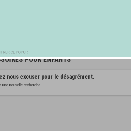
TRER CE POPUP.
SOIRES POUR ENFANTS
lez nous excuser pour le désagrément.
z une nouvelle recherche