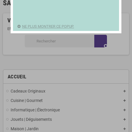
SACS À MAIN ET PORTE-MONNAIES
Veuillez nous excuser pour le désagrément.
NE PLUS MONTRER CE POPUP.
Effectuez une nouvelle recherche
search
ACCUEIL
Cadeaux Originaux
Cuisine | Gourmet
Informatique | Électronique
Jouets | Déguisements
Maison | Jardin