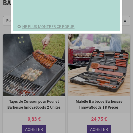
BARBECUES ET ACCESSOIRES
Pertinence
NE PLUS MONTRER CE POPUP.
Tapis de Cuisson pour Four et
Malette Barbecue Barbecase
Barbecue InnovaGoods 2 Unités
InnovaGoods 18 Pièces
9,83 €
24,75 €
ACHETER
ACHETER