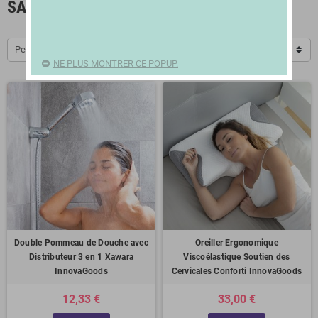
SANTÉ ET BEAUTÉ TELESHOP
Pertinence
NE PLUS MONTRER CE POPUP.
Double Pommeau de Douche avec
Oreiller Ergonomique
Distributeur 3 en 1 Xawara
Viscoélastique Soutien des
InnovaGoods
Cervicales Conforti InnovaGoods
12,33 €
33,00 €