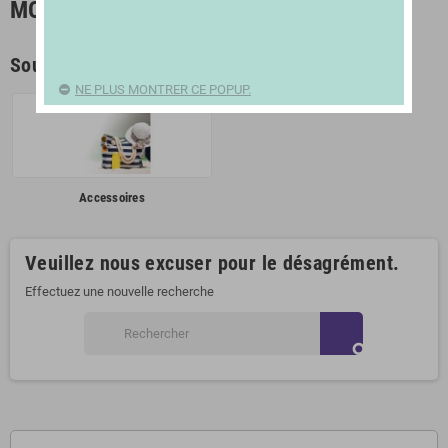
MODE | ACCESSOIRES
Sous-catégories
NE PLUS MONTRER CE POPUP.
Accessoires
Veuillez nous excuser pour le désagrément.
Effectuez une nouvelle recherche
search