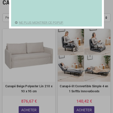
CANAPÉS ET CANAPÉS-LITS
Pertinence
NE PLUS MONTRER CE POPUP.
Canapé Beige Polyester Lin 210 x
Canapé-lit Convertible Simple 4 en
93 x 95 cm
1 Softfa InnovaGoods
876,67 €
140,42 €
ACHETER
ACHETER